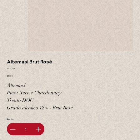
Altemasi Brut Rosé
SKU
SKU:
s09
s09
Prezzo
25,00 €
Altemasi
Pinot Nero e Chardonnay
Trento DOC
Grado alcolico 12% - Brut Rosé
Quantità