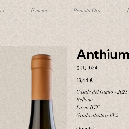
mo
Il menu
Prenota Ora
Anthiu
SKU
b24
SKU:
b24
Prezzo
13,44 €
Casale del Giglio - 2025
Bellone
Lazio IGT
Grado alcolico 13%
Quantità