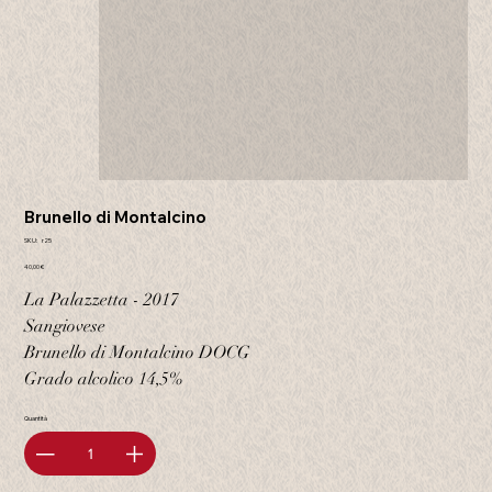
Brunello di Montalcino
SKU
SKU:
r25
r25
Prezzo
40,00 €
La Palazzetta - 2017
Sangiovese
Brunello di Montalcino DOCG
Grado alcolico 14,5%
Quantità