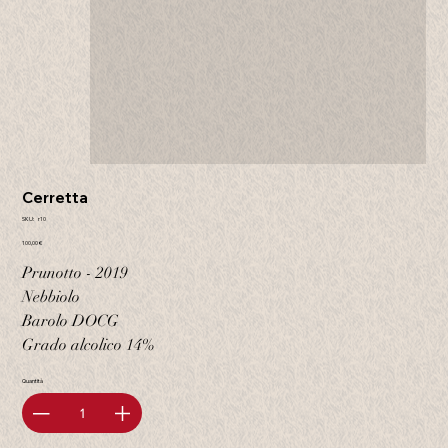
Cerretta
SKU
SKU:
r10
r10
Prezzo
100,00 €
Prunotto - 2019
Nebbiolo
Barolo DOCG
Grado alcolico 14%
Quantità