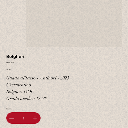
Bolgheri
SKU
SKU:
b26
b26
Prezzo
14,50 €
Guado al Tasso - Antinori - 2025
CVermentino
Bolgheri DOC
Grado alcolico 12,5%
Quantità