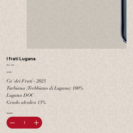
I frati Lugana
SKU
SKU:
b06
b06
Prezzo
8,50 €
Ca' dei Frati - 2025
Turbiana (Trebbiano di Lugana) 100%
Lugana DOC
Grado alcolico 13%
Quantità