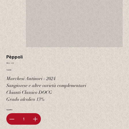
Pèppoli
SKU
SKU:
r22
r22
Prezzo
13,00 €
Marchesi Antinori - 2024
Sangiovese e altre varietà complementari
Chianti Classico DOCG
Grado alcolico 13%
Quantità