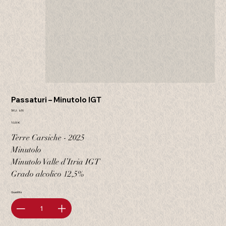
Passaturi – Minutolo IGT
SKU
SKU:
b30
b30
Prezzo
10,00 €
Terre Carsiche - 2025
Minutolo
Minutolo Valle d’Itria IGT
Grado alcolico 12,5%
Quantità