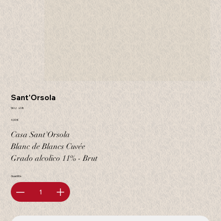
Sant'Orsola
SKU
SKU:
s08
s08
Prezzo
4,00 €
Casa Sant'Orsola
Blanc de Blancs Cuvée
Grado alcolico 11% - Brut
Quantità