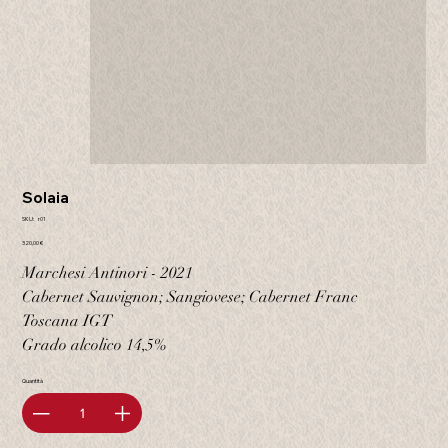
Solaia
SKU
SKU:
r01
r01
Prezzo
320,00 €
Marchesi Antinori - 2021
Cabernet Sauvignon; Sangiovese; Cabernet Franc
Toscana IGT
Grado alcolico 14,5%
Quantità