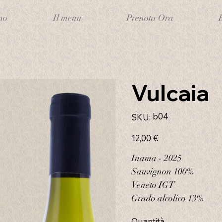
mo
Il menu
Prenota Ora
Vulcaia
SKU
b04
SKU:
b04
Prezzo
12,00 €
Inama - 2025
Sauvignon 100%
Veneto IGT
Grado alcolico 13%
Quantità